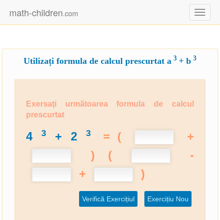
math-children
.com
Toggl
naviga
3
3
Utilizați formula de calcul prescurtat
a
+ b
Exersați următoarea formula de calcul
prescurtat
3
3
4
+
2
=
(
+
)
(
-
+
)
Verifică Exercițiul