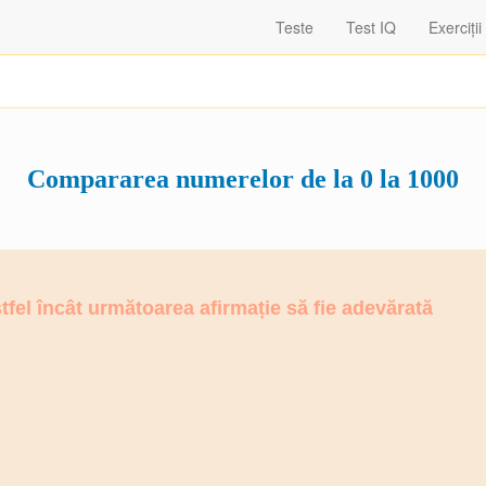
Teste
Test IQ
Exerciții
Compararea numerelor de la 0 la 1000
fel încât următoarea afirmație să fie adevărată