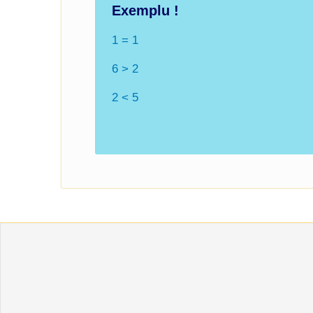
Exemplu !
1 = 1
6 > 2
2 < 5