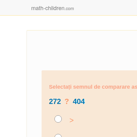
math-children
.com
Selectați semnul de comparare ast
272
?
404
>