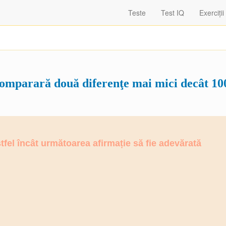
Teste
Test IQ
Exerciții
omparară două diferenţe mai mici decât 10
fel încât următoarea afirmație să fie adevărată