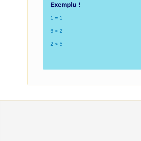
Exemplu !
1 = 1
6 > 2
2 < 5