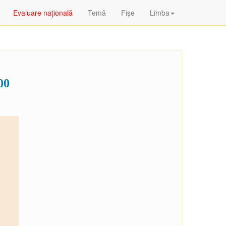
Evaluare națională
Temă
Fişe
Limba
00