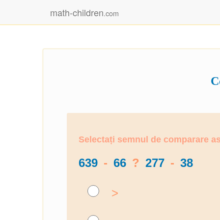
math-children
.com
C
Selectați semnul de comparare ast
639
-
66
?
277
-
38
>