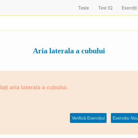
Teste
Test IQ
Exerciții
Aria laterala a cubului
ți aria laterala a cubului.
Verifică Exercițiul