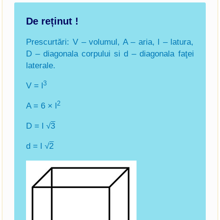
De reținut !
Prescurtări: V – volumul, A – aria, l – latura,
D – diagonala corpului si d – diagonala faţei
laterale.
3
V = l
2
A = 6 × l
D = l √
3
d = l √
2