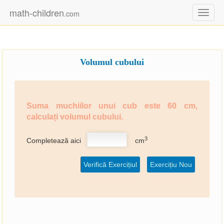
math-children
.com
Toggl
naviga
Volumul cubului
Suma muchiilor unui cub este 60 cm,
calculați volumul cubului.
3
Completează aici
cm
Verifică Exercițiul