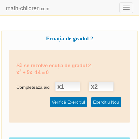
math-children
.com
Toggl
naviga
Ecuația de gradul 2
Să se rezolve ecuția de gradul 2.
2
x
+ 5x -14 = 0
Completează aici
Verifică Exercițiul